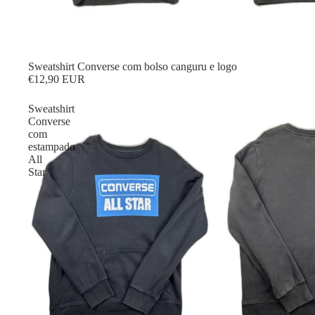
Sweatshirt Converse com bolso canguru e logo
€12,90 EUR
Sweatshirt
Converse
com
estampado
All
Star