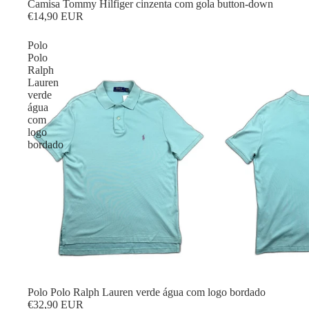
Camisa Tommy Hilfiger cinzenta com gola button-down
€14,90 EUR
Polo
Polo
Ralph
Lauren
verde
água
com
logo
bordado
Polo Polo Ralph Lauren verde água com logo bordado
€32,90 EUR