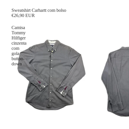
Sweatshirt Carhartt com bolso
€26,90 EUR
Camisa
Tommy
Hilfiger
cinzenta
com
gola
button-
down